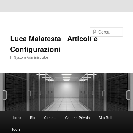
Vai al contenuto principale
Vai al contenuto secondario
Cerca
Luca Malatesta | Articoli e
Configurazioni
IT System Administrator
Menu
Home
Bio
Contatti
Galleria Privata
Site Roll
principale
Tools