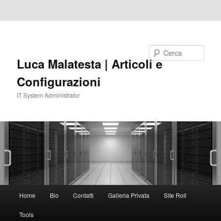
Vai al contenuto principale
Vai al contenuto secondario
Cerca
Luca Malatesta | Articoli e
Configurazioni
IT System Administrator
Menu
Home
Bio
Contatti
Galleria Privata
Site Roll
principale
Tools