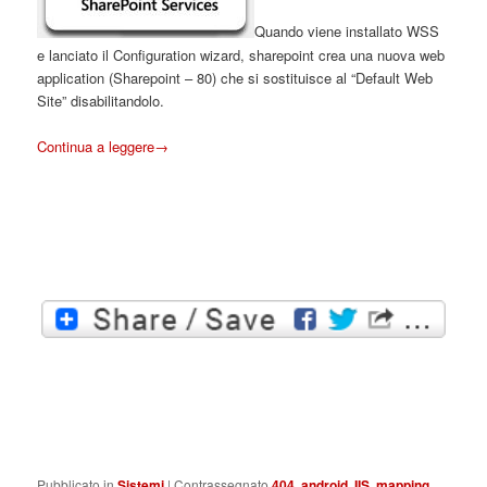
Quando viene installato WSS
e lanciato il Configuration wizard, sharepoint crea una nuova web
application (Sharepoint – 80) che si sostituisce al “Default Web
Site” disabilitandolo.
Continua a leggere
→
Pubblicato in
Sistemi
|
Contrassegnato
404
,
android
,
IIS
,
mapping
,