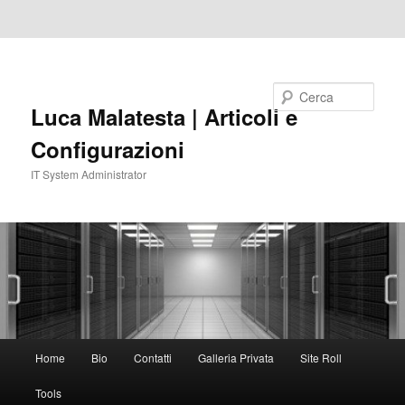
Vai al contenuto principale
Vai al contenuto secondario
Cerca
Luca Malatesta | Articoli e
Configurazioni
IT System Administrator
Menu
Home
Bio
Contatti
Galleria Privata
Site Roll
principale
Tools