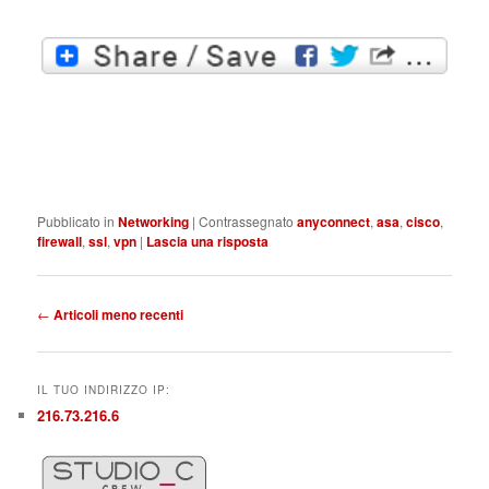
Pubblicato in
Networking
|
Contrassegnato
anyconnect
,
asa
,
cisco
,
firewall
,
ssl
,
vpn
|
Lascia una risposta
Navigazione
←
Articoli meno recenti
articolo
IL TUO INDIRIZZO IP:
216.73.216.6