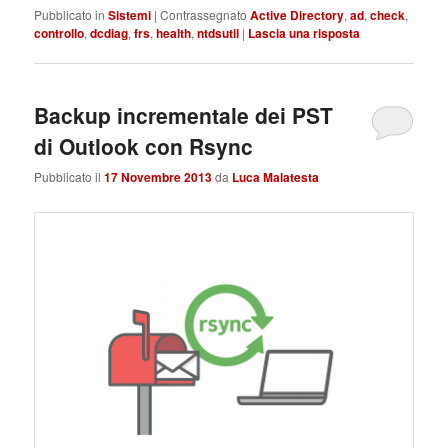
Pubblicato in
Sistemi
|
Contrassegnato
Active Directory
,
ad
,
check
,
controllo
,
dcdiag
,
frs
,
health
,
ntdsutil
|
Lascia una risposta
Backup incrementale dei PST
di Outlook con Rsync
Pubblicato il
17 Novembre 2013
da
Luca Malatesta