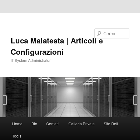
Vai al contenuto principale
Vai al contenuto secondario
Cerca
Luca Malatesta | Articoli e
Configurazioni
IT System Administrator
Menu
Home
Bio
Contatti
Galleria Privata
Site Roll
principale
Tools